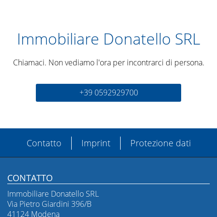
Immobiliare Donatello SRL
Chiamaci. Non vediamo l'ora per incontrarci di persona.
+39 0592929700
Contatto
Imprint
Protezione dati
CONTATTO
Immobiliare Donatello SRL
Via Pietro Giardini 396/B
41124 Modena