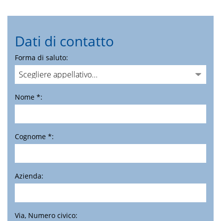
Dati di contatto
Forma di saluto:
Nome *:
Cognome *:
Azienda:
Via, Numero civico: