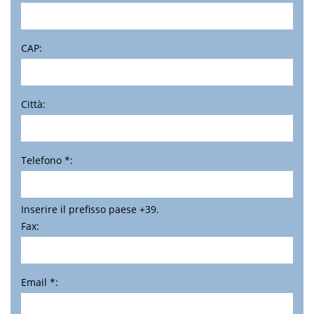
CAP:
Città:
Telefono *:
Inserire il prefisso paese +39.
Fax:
Email *: