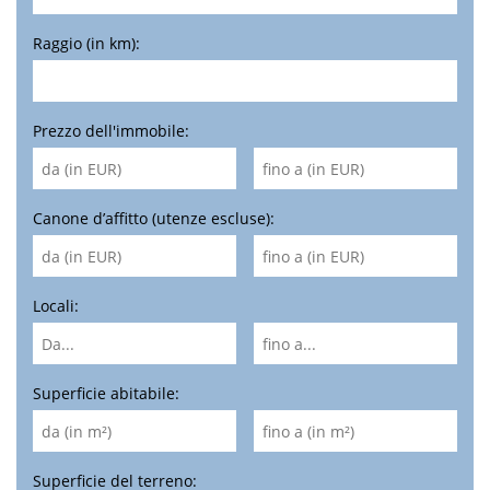
Raggio (in km):
Prezzo dell'immobile:
Canone d’affitto (utenze escluse):
Locali:
Superficie abitabile:
Superficie del terreno: